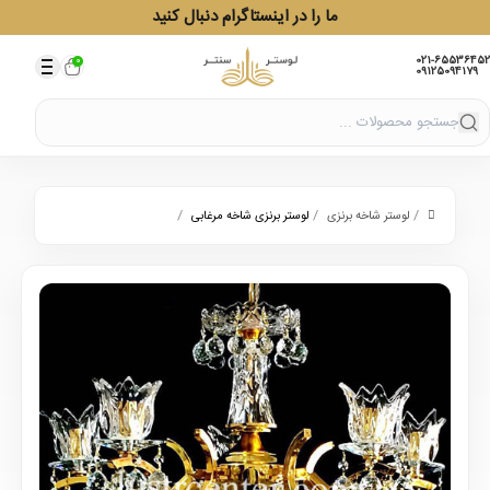
ما را در اینستاگرام دنبال کنید
021-65536452
0
09125094179
/
/
/
لوستر شاخه برنزی
لوستر برنزی شاخه مرغابی