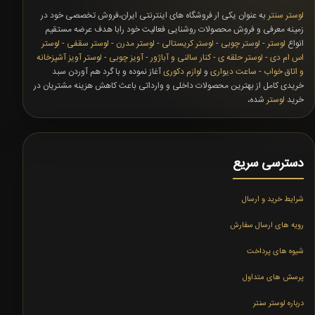
لوستر سنتر
به عنوان یکی ار فروشگاه های اینترنتی ایران،فروش تخصصی خود در
زمینه معرفی و فروش محصولات روشنایی فعالیت خود رابا هدف عرضه مستقیم
انواع
لوستر
-
لوستر چوبی
-
لوستر کریستالی
-
لوستر مدرن
-
لوستر سقفی
-
لوستر
اس ام دی
-
لوستر حلقه ی
-
کنار سالنی و آباژور
-
آویز چوبی
-
لوستر آویز آشپزخانه
و اتاق خواب
-
ساعت دیواری
و
لوازم دکوری
آغاز نموده و با گرد هم آوردن سبد
خریدی کامل از بهترین محصولات داخلی و وارداتی باعث کاهش هزینه مشتریان در
خرید
لوستر
شده،
دسترسی سریع
شرایط خرید و ارسال
رویه های ارسال سفارش
شیوه های پرداخت
پرسش های متداول
درباره لوستر سنتر