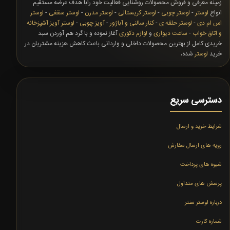
زمینه معرفی و فروش محصولات روشنایی فعالیت خود رابا هدف عرضه مستقیم
انواع
لوستر
-
لوستر چوبی
-
لوستر کریستالی
-
لوستر مدرن
-
لوستر سقفی
-
لوستر
اس ام دی
-
لوستر حلقه ی
-
کنار سالنی و آباژور
-
آویز چوبی
-
لوستر آویز آشپزخانه
و اتاق خواب
-
ساعت دیواری
و
لوازم دکوری
آغاز نموده و با گرد هم آوردن سبد
خریدی کامل از بهترین محصولات داخلی و وارداتی باعث کاهش هزینه مشتریان در
خرید
لوستر
شده،
دسترسی سریع
شرایط خرید و ارسال
رویه های ارسال سفارش
شیوه های پرداخت
پرسش های متداول
درباره لوستر سنتر
شماره کارت