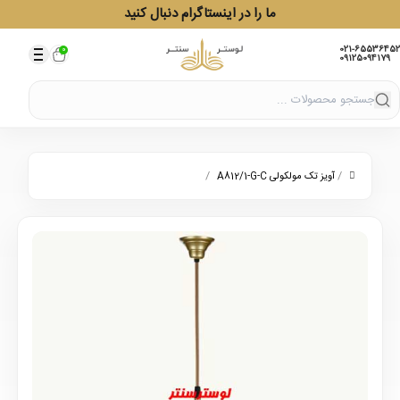
ما را در اینستاگرام دنبال کنید
021-65536452
0
09125094179
/
/
آویز تک مولکولی A812/1-G-C