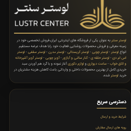
لوستر سنتر
به عنوان یکی ار فروشگاه های اینترنتی ایران،فروش تخصصی خود در
زمینه معرفی و فروش محصولات روشنایی فعالیت خود رابا هدف عرضه مستقیم
انواع
لوستر
-
لوستر چوبی
-
لوستر کریستالی
-
لوستر مدرن
-
لوستر سقفی
-
لوستر
اس ام دی
-
لوستر حلقه ی
-
کنار سالنی و آباژور
-
آویز چوبی
-
لوستر آویز آشپزخانه
و اتاق خواب
-
ساعت دیواری
و
لوازم دکوری
آغاز نموده و با گرد هم آوردن سبد
خریدی کامل از بهترین محصولات داخلی و وارداتی باعث کاهش هزینه مشتریان در
خرید
لوستر
شده،
دسترسی سریع
شرایط خرید و ارسال
رویه های ارسال سفارش