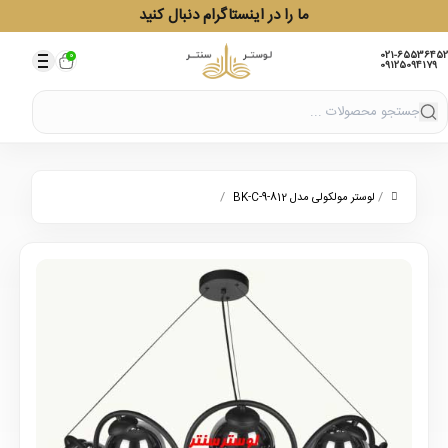
ما را در اینستاگرام دنبال کنید
021-65536452
0
09125094179
/
/
لوستر مولکولی مدل 812-9-BK-C