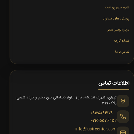
شیوه های پرداخت
پرسش های متداول
درباره لوستر سنتر
شماره کارت
تماس با ما
اطلاعات تماس
تهران، شهرک اندیشه، فاز 1، بلوار دنیامالی بین دهم و یازده شرقی،
پلاک 321
09125094179
021-65536452
info@lustrcenter.com