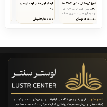
آویز کریستالی مدرن 1904-50-
لوستر آویز مدرن تیغه ای سایز
لوستر مدر
60
60
30
لوستر مدرن اس ام دی 1904، در
..
..
لوسترهای مدرن مهمترین مسئله
زیبایی محصول است و نور آن در
11,100,000تومان
5,500,000تومان
4,400,000توم
درجه دوم اهمیت..
لوستر سنتر
به عنوان یکی ار فروشگاه های اینترنتی ایران،فروش تخصصی خود در
زمینه معرفی و فروش محصولات روشنایی فعالیت خود رابا هدف عرضه مستقیم