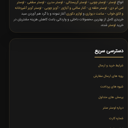
انواع
لوستر
-
لوستر چوبی
-
لوستر کریستالی
-
لوستر مدرن
-
لوستر سقفی
-
لوستر
اس ام دی
-
لوستر حلقه ی
-
کنار سالنی و آباژور
-
آویز چوبی
-
لوستر آویز آشپزخانه
و اتاق خواب
-
ساعت دیواری
و
لوازم دکوری
آغاز نموده و با گرد هم آوردن سبد
خریدی کامل از بهترین محصولات داخلی و وارداتی باعث کاهش هزینه مشتریان در
خرید
لوستر
شده،
دسترسی سریع
شرایط خرید و ارسال
رویه های ارسال سفارش
شیوه های پرداخت
پرسش های متداول
درباره لوستر سنتر
شماره کارت