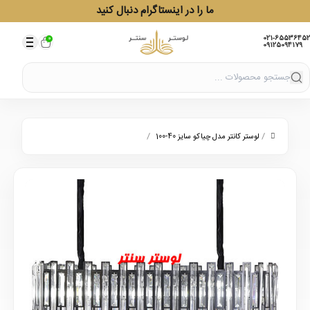
ما را در اینستاگرام دنبال کنید
021-65536452
0
09125094179
/
/
لوستر کانتر مدل چیاکو سایز 40-100