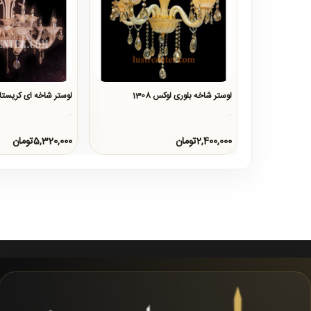
لوستر شاخه بلوری لوکس 1308
لوستر شاخه ای کریستالی 337
..
..
2,400,000تومان
5,320,000تومان