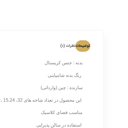
توضیحات
نظرات (0)
بدنه : جنس کریستال
رنگ بدنه شامپاینی
سازنده : چین (وارداتی)
این محصول در تعداد شاخه های 32، 15،24 ،6،8،12 می باشد
مناسب فضای کلاسیک
استفاده در سالن پذیرایی