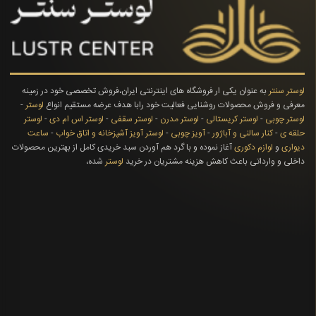
لوستر سنتر
به عنوان یکی ار فروشگاه های اینترنتی ایران،فروش تخصصی خود در زمینه
معرفی و فروش محصولات روشنایی فعالیت خود رابا هدف عرضه مستقیم انواع
لوستر
-
لوستر چوبی
-
لوستر کریستالی
-
لوستر مدرن
-
لوستر سقفی
-
لوستر اس ام دی
-
لوستر
حلقه ی
-
کنار سالنی و آباژور
-
آویز چوبی
-
لوستر آویز آشپزخانه و اتاق خواب
-
ساعت
دیواری
و
لوازم دکوری
آغاز نموده و با گرد هم آوردن سبد خریدی کامل از بهترین محصولات
داخلی و وارداتی باعث کاهش هزینه مشتریان در خرید
لوستر
شده،