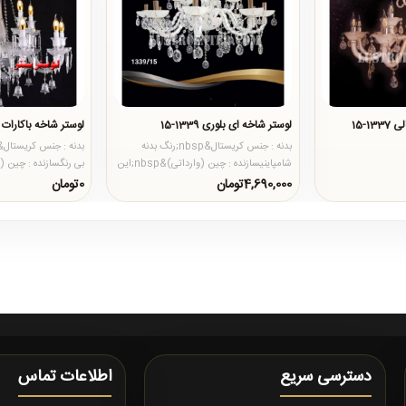
1-15
لوستر شاخه ای بلوری 1339-15
لوستر شاخه باکارات 1305 هشت
بدنه : جنس کریستال&nbsp;رنگ بدنه
شامپاینیسازنده : چین (وارداتی)&nbsp;این
محصول در تعداد شاخه های دیو..
محصول در تعداد شاخه
4,690,000تومان
0تومان
دسترسی سریع
اطلاعات تماس