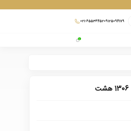
021-65536452
09125094179
0
ت