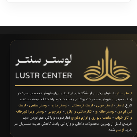
در تعداد شاخه های دیو..
در تعداد ش
لوستر سنتر
به عنوان یکی ار فروشگاه های اینترنتی ایران،فروش تخصصی خود در
زمینه معرفی و فروش محصولات روشنایی فعالیت خود رابا هدف عرضه مستقیم
انواع
لوستر
-
لوستر چوبی
-
لوستر کریستالی
-
لوستر مدرن
-
لوستر سقفی
-
لوستر
اس ام دی
-
لوستر حلقه ی
-
کنار سالنی و آباژور
-
آویز چوبی
-
لوستر آویز آشپزخانه
و اتاق خواب
-
ساعت دیواری
و
لوازم دکوری
آغاز نموده و با گرد هم آوردن سبد
خریدی کامل از بهترین محصولات داخلی و وارداتی باعث کاهش هزینه مشتریان در
خرید
لوستر
شده،