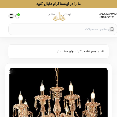
ما را در اینستاگرام دنبال کنید
021-65536452
0
09125094179
/
/
لوستر شاخه باکارات 1310 هشت