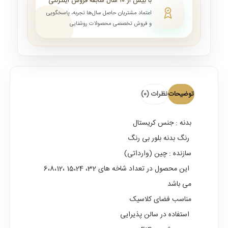
با بیش از ۱۰ سال سابقه فروش اینترنتی
اعتماد مشتریان حاصل سال‌ها تجربه، پاسخگویی
و فروش تخصصی محصولات روشنایی
توضیحات
نظرات (0)
بدنه : جنس کریستال
رنگ بدنه بلور بی رنگ
سازنده : چین (وارداتی)
این محصول در تعداد شاخه های 32، 15،24 ،6،8،12
می باشد
مناسب فضای کلاسیک
استفاده در سالن پذیرایی