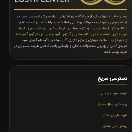
لوستر سنتر
به عنوان یکی ار فروشگاه های اینترنتی ایران،فروش تخصصی خود در
زمینه معرفی و فروش محصولات روشنایی فعالیت خود رابا هدف عرضه مستقیم
انواع
لوستر
-
لوستر چوبی
-
لوستر کریستالی
-
لوستر مدرن
-
لوستر سقفی
-
لوستر
اس ام دی
-
لوستر حلقه ی
-
کنار سالنی و آباژور
-
آویز چوبی
-
لوستر آویز آشپزخانه
و اتاق خواب
-
ساعت دیواری
و
لوازم دکوری
آغاز نموده و با گرد هم آوردن سبد
خریدی کامل از بهترین محصولات داخلی و وارداتی باعث کاهش هزینه مشتریان در
خرید
لوستر
شده،
دسترسی سریع
شرایط خرید و ارسال
رویه های ارسال سفارش
شیوه های پرداخت
پرسش های متداول