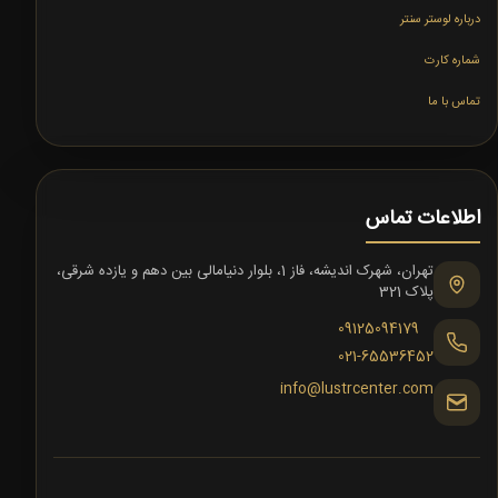
درباره لوستر سنتر
شماره کارت
تماس با ما
اطلاعات تماس
تهران، شهرک اندیشه، فاز 1، بلوار دنیامالی بین دهم و یازده شرقی،
پلاک 321
09125094179
021-65536452
info@lustrcenter.com