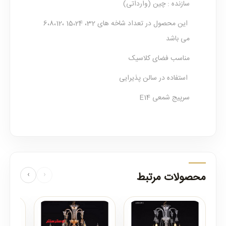
سازنده : چین (وارداتی)
این محصول در تعداد شاخه های 32، 15،24 ،6،8،12
می باشد
مناسب فضای کلاسیک
استفاده در سالن پذیرایی
سرپیج شمعی E14
محصولات مرتبط
‹
›