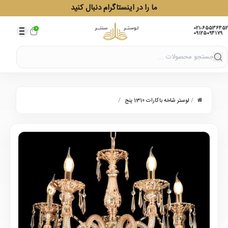
ما را در اینستاگرام دنبال کنید
021-65536452
0
09125094179
/
/
لوستر شاخه باکارات 1310 پنج