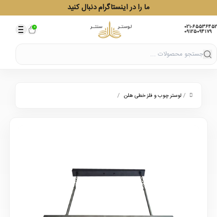
ما را در اینستاگرام دنبال کنید
021-65536452
0
09125094179
/
/
لوستر چوب و فلز خطی هلن