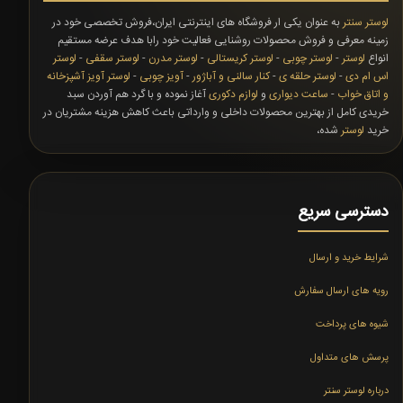
لوستر سنتر
به عنوان یکی ار فروشگاه های اینترنتی ایران،فروش تخصصی خود در
زمینه معرفی و فروش محصولات روشنایی فعالیت خود رابا هدف عرضه مستقیم
انواع
لوستر
-
لوستر چوبی
-
لوستر کریستالی
-
لوستر مدرن
-
لوستر سقفی
-
لوستر
اس ام دی
-
لوستر حلقه ی
-
کنار سالنی و آباژور
-
آویز چوبی
-
لوستر آویز آشپزخانه
و اتاق خواب
-
ساعت دیواری
و
لوازم دکوری
آغاز نموده و با گرد هم آوردن سبد
خریدی کامل از بهترین محصولات داخلی و وارداتی باعث کاهش هزینه مشتریان در
خرید
لوستر
شده،
دسترسی سریع
شرایط خرید و ارسال
رویه های ارسال سفارش
شیوه های پرداخت
پرسش های متداول
درباره لوستر سنتر