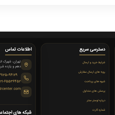
دسترسی سریع
اطلاعات تماس
شرایط خرید و ارسال
دهم و یازده شرقی،
رویه های ارسال سفارش
09125094179
021-65536452
شیوه های پرداخت
trcenter.com
پرسش های متداول
درباره لوستر سنتر
شماره کارت
شبکه های اجتماع