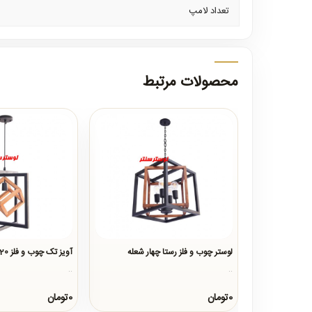
تعداد لامپ
محصولات مرتبط
لوستر چوب و فلز رستا چهار شعله
آویز تک چوب و فلز 500120
..
..
0تومان
0تومان