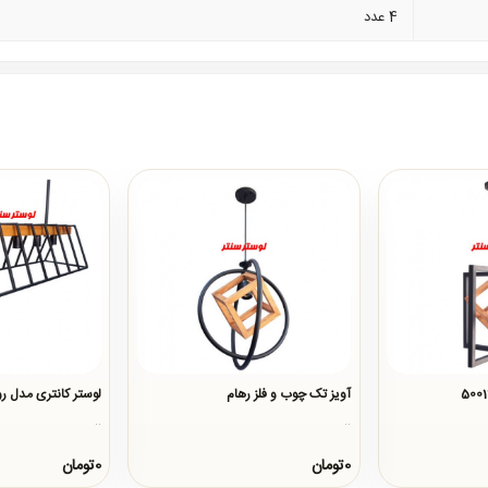
4 عدد
آویز تک چوب و فلز رهام
لوستر کانتری مدل ر
..
..
0تومان
0تومان