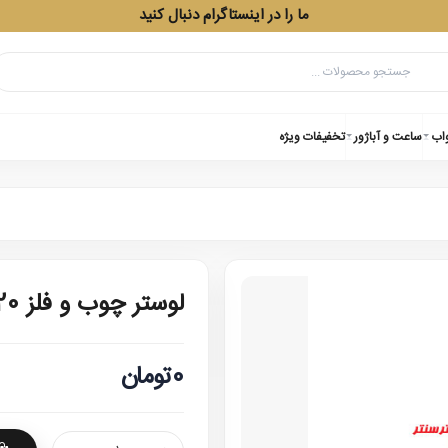
ما را در اینستاگرام دنبال کنید
واب
ساعت و آباژور
تخفیفات ویژه
لوستر چوب و فلز 50020 چهار شعله
0تومان