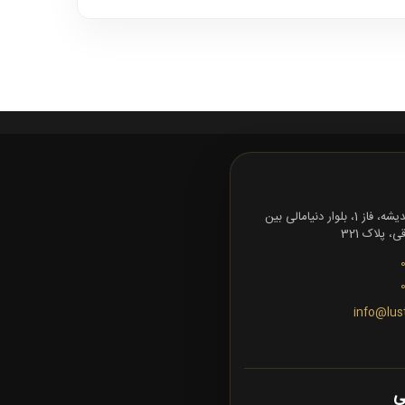
تهران، شهرک اندیشه، فاز 1، بلوار دنیامالی بین
 پلاک 321
info@lus
ی