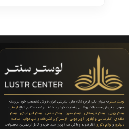
لوستر سنتر
به عنوان یکی ار فروشگاه های اینترنتی ایران،فروش تخصصی خود در زمینه
معرفی و فروش محصولات روشنایی فعالیت خود رابا هدف عرضه مستقیم انواع
لوستر
-
لوستر چوبی
-
لوستر کریستالی
-
لوستر مدرن
-
لوستر سقفی
-
لوستر اس ام دی
-
لوستر
حلقه ی
-
کنار سالنی و آباژور
-
آویز چوبی
-
لوستر آویز آشپزخانه و اتاق خواب
-
ساعت
دیواری
و
لوازم دکوری
آغاز نموده و با گرد هم آوردن سبد خریدی کامل از بهترین محصولات