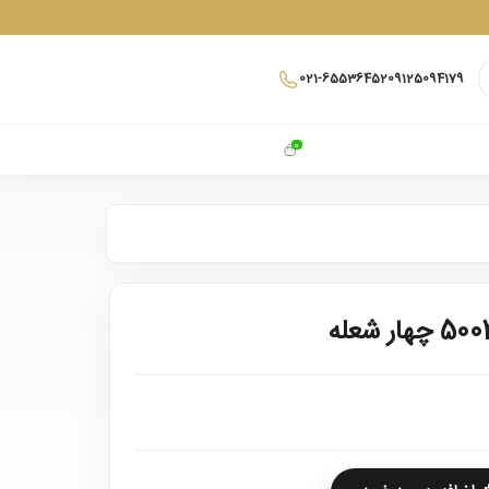
021-65536452
09125094179
0