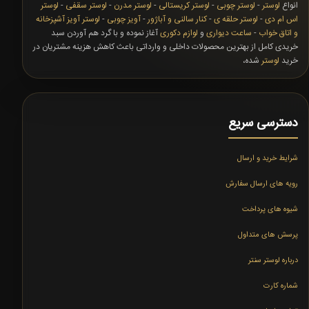
انواع
لوستر
-
لوستر چوبی
-
لوستر کریستالی
-
لوستر مدرن
-
لوستر سقفی
-
لوستر
اس ام دی
-
لوستر حلقه ی
-
کنار سالنی و آباژور
-
آویز چوبی
-
لوستر آویز آشپزخانه
و اتاق خواب
-
ساعت دیواری
و
لوازم دکوری
آغاز نموده و با گرد هم آوردن سبد
خریدی کامل از بهترین محصولات داخلی و وارداتی باعث کاهش هزینه مشتریان در
خرید
لوستر
شده،
دسترسی سریع
شرایط خرید و ارسال
رویه های ارسال سفارش
شیوه های پرداخت
پرسش های متداول
درباره لوستر سنتر
شماره کارت