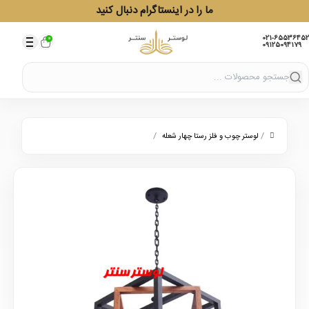
ما را در اینستاگرام دنبال کنید
021-65536452
0
09125094179
/
/
لوستر چوب و فلز رستا چهار شعله