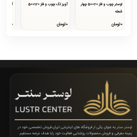
لوستر چوب و فلز 50020 چهار
آویز تک چوب و فلز 500120
آویز تک چ
شعله
..
..
..
0تومان
0تومان
0تومان
لوستر سنتر
به عنوان یکی ار فروشگاه های اینترنتی ایران،فروش تخصصی خود در
زمینه معرفی و فروش محصولات روشنایی فعالیت خود رابا هدف عرضه مستقیم