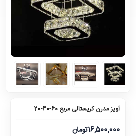
آویز مدرن کریستالی مربع 60-40-20
16,500,000تومان