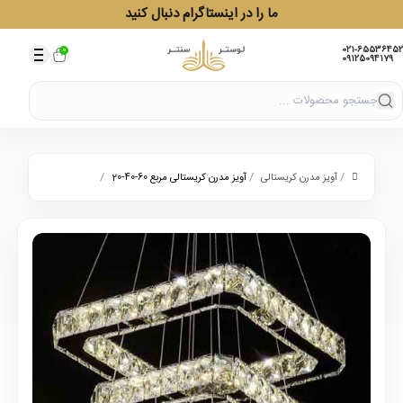
ما را در اینستاگرام دنبال کنید
021-65536452
0
09125094179
/
/
/
آویز مدرن کریستالی
آویز مدرن کریستالی مربع 60-40-20