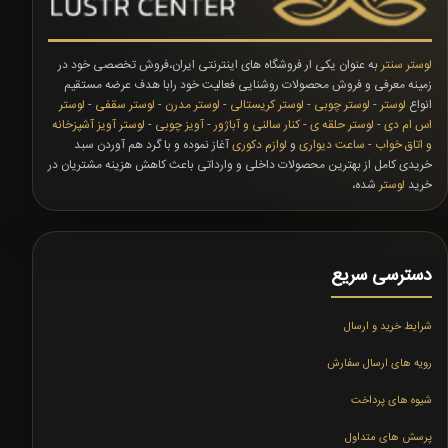
لوستر سنتر
به عنوان یکی ار فروشگاه های اینترنتی ایران،فروش تخصصی خود در
زمینه معرفی و فروش محصولات روشنایی فعالیت خود رابا هدف عرضه مستقیم
انواع
لوستر
-
لوستر چوبی
-
لوستر کریستالی
-
لوستر مدرن
-
لوستر سقفی
-
لوستر
اس ام دی
-
لوستر حلقه ی
-
کنار سالنی و آباژور
-
آویز چوبی
-
لوستر آویز آشپزخانه
و اتاق خواب
-
ساعت دیواری
و
لوازم دکوری
آغاز نموده و با گرد هم آوردن سبد
خریدی کامل از بهترین محصولات داخلی و وارداتی باعث کاهش هزینه مشتریان در
خرید
لوستر
شده،
دسترسی سریع
شرایط خرید و ارسال
رویه های ارسال سفارش
شیوه های پرداخت
پرسش های متداول