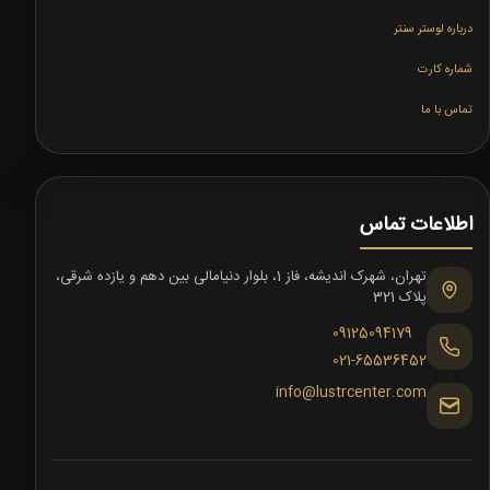
درباره لوستر سنتر
شماره کارت
تماس با ما
اطلاعات تماس
تهران، شهرک اندیشه، فاز 1، بلوار دنیامالی بین دهم و یازده شرقی،
پلاک 321
09125094179
021-65536452
info@lustrcenter.com