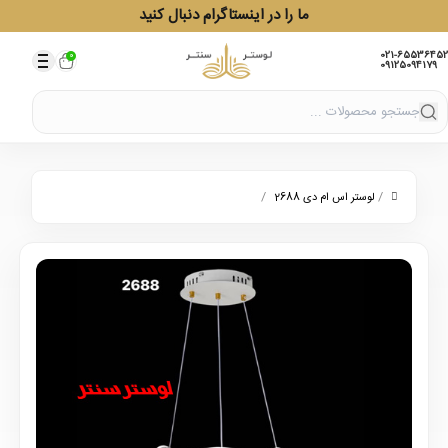
ما را در اینستاگرام دنبال کنید
021-65536452
0
09125094179
/
/
لوستر اس ام دی 2688