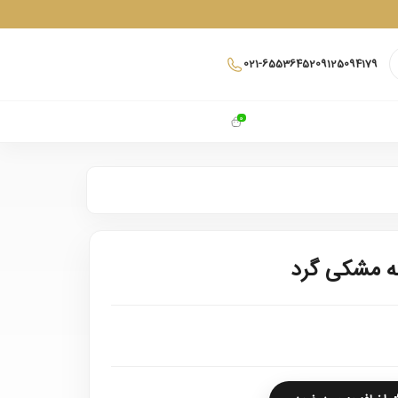
021-65536452
09125094179
0
ه مشکی گرد