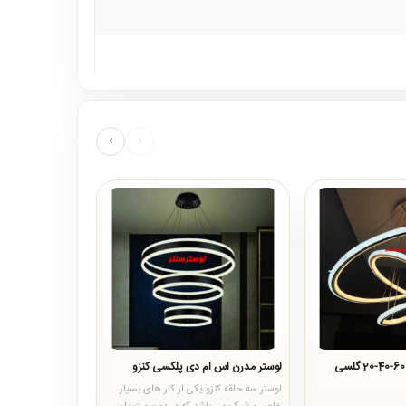
›
‹
لوستر مدرن اس ام دی پلکسی کنزو
لوستر مدرن هفت
لوستر سه حلقه کنزو یکی از کار های بسیار
..