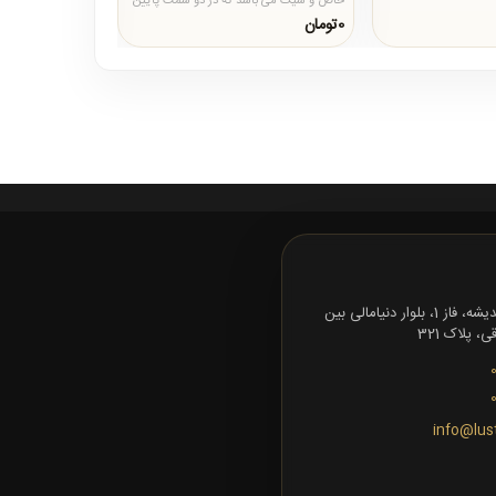
خاص و شیک می باشد که در دو سمت پایین
و بالا روشنایی دارد&nbs..
0تومان
12,750,000تومان
تهران، شهرک اندیشه، فاز 1، بلوار دنیامالی بین
 پلاک 321
info@lus