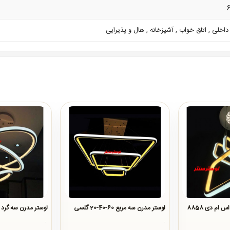
6
اخلی , اتاق خواب , آشپزخانه , هال و پذیرایی
 ام دی 8858
لوستر مدرن سه مربع 60-40-20 گلسی
لوستر مدرن سه گرد 60-40-20 گلسی
..
..