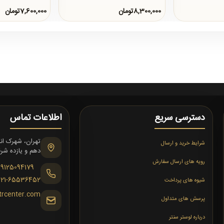
8,300,000تومان
7,600,000تومان
دسترسی سریع
اطلاعات تماس
شرایط خرید و ارسال
دهم و یازده شرقی،
رویه های ارسال سفارش
09125094179
021-65536452
شیوه های پرداخت
trcenter.com
پرسش های متداول
درباره لوستر سنتر