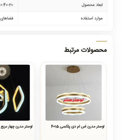
ابعاد محصول
0-40-20
موارد استفاده
فضاهای د
محصولات مرتبط
لوستر مدرن اس ام دی پلکسی 4015
لوستر مدرن چهار مربع اس
..
..