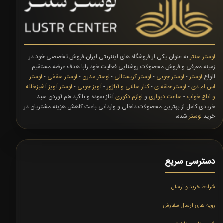
لوستر سنتر
به عنوان یکی ار فروشگاه های اینترنتی ایران،فروش تخصصی خود در
زمینه معرفی و فروش محصولات روشنایی فعالیت خود رابا هدف عرضه مستقیم
انواع
لوستر
-
لوستر چوبی
-
لوستر کریستالی
-
لوستر مدرن
-
لوستر سقفی
-
لوستر
اس ام دی
-
لوستر حلقه ی
-
کنار سالنی و آباژور
-
آویز چوبی
-
لوستر آویز آشپزخانه
و اتاق خواب
-
ساعت دیواری
و
لوازم دکوری
آغاز نموده و با گرد هم آوردن سبد
خریدی کامل از بهترین محصولات داخلی و وارداتی باعث کاهش هزینه مشتریان در
خرید
لوستر
شده،
دسترسی سریع
شرایط خرید و ارسال
رویه های ارسال سفارش