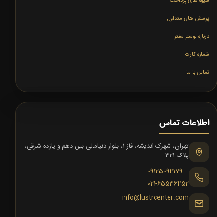
شیوه های پرداخت
پرسش های متداول
درباره لوستر سنتر
شماره کارت
تماس با ما
اطلاعات تماس
تهران، شهرک اندیشه، فاز 1، بلوار دنیامالی بین دهم و یازده شرقی،
پلاک 321
09125094179
021-65536452
info@lustrcenter.com