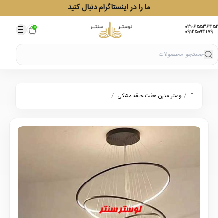
ما را در اینستاگرام دنبال کنید
021-65536452
0
09125094179
/
/
لوستر مدرن هفت حلقه مشکی