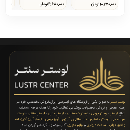
ارتفاع 50 الی 70 سانتی مترقطر
10,270,000تومان
4,680,000تومان
10,270,000تو
محصول55 سانتجنس
محصولبدنه..
محصولبدنه
لوستر سنتر
به عنوان یکی ار فروشگاه های اینترنتی ایران،فروش تخصصی خود در
زمینه معرفی و فروش محصولات روشنایی فعالیت خود رابا هدف عرضه مستقیم
انواع
لوستر
-
لوستر چوبی
-
لوستر کریستالی
-
لوستر مدرن
-
لوستر سقفی
-
لوستر
اس ام دی
-
لوستر حلقه ی
-
کنار سالنی و آباژور
-
آویز چوبی
-
لوستر آویز آشپزخانه
و اتاق خواب
-
ساعت دیواری
و
لوازم دکوری
آغاز نموده و با گرد هم آوردن سبد