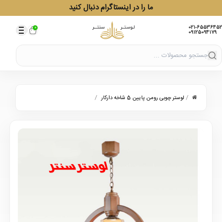
ما را در اینستاگرام دنبال کنید
021-65536452
0
09125094179
/
/
لوستر چوبی رومن پایین 5 شاخه دارکار