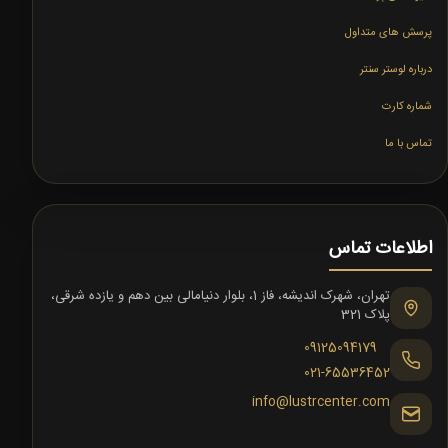
پرسش های متداول
درباره لوستر سنتر
شماره کارت
تماس با ما
اطلاعات تماس
تهران، شهرک اندیشه، فاز 1، بلوار دنیامالی بین دهم و یازده شرقی،
پلاک 321
09125094179
021-65536452
info@lustrcenter.com