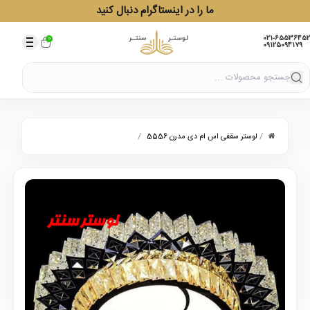
ما را در اینستاگرام دنبال کنید
021-65536452
0
09125094179
/
/
لوستر سقفی اس ام دی مدرن 5556