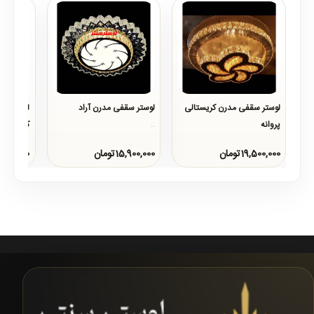
لوستر سقفی مدرن کریستالی
لوستر سقفی مدرن آراد
لوستر سق
پروانه
کسری
..
..
..
19,500,000تومان
15,900,000تومان
15,900,000تو