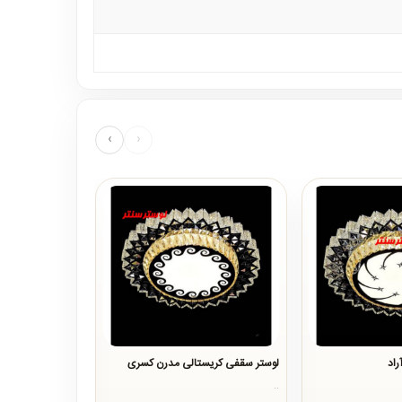
›
‹
اد
لوستر سقفی کریستالی مدرن کسری
لوستر سقفی اس ام 
..
..