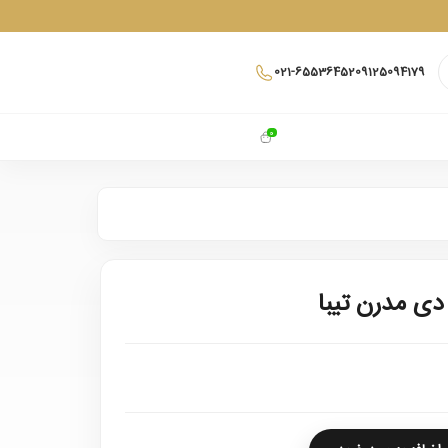
021-65536452
09125094179
0
دی مدرن تیبا