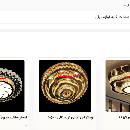
 ...
66
لوستر اس ام دی کریستالی 4560
لوستر سقفی مدرن آر
..
..