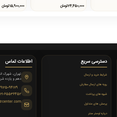
24,450,000تومان
15,900,000تومان
دسترسی سریع
اطلاعات تماس
شرایط خرید و ارسال
دهم و یازده شرقی،
رویه های ارسال سفارش
09125094179
021-65536452
شیوه های پرداخت
trcenter.com
پرسش های متداول
درباره لوستر سنتر