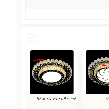
›
‹
اد
لوستر سقفی اس ام دی مدرن تیبا
لوستر سقفی اس ام 
..
..