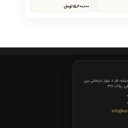
15,600,000تومان
16,000,000تومان
تهران، شهرک اندیشه، فاز 1، بلوار دنیامالی بین
 پلاک 321
info@lus