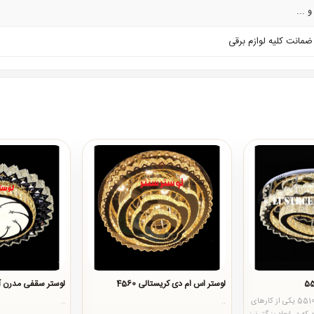
 ...
لوستر اس ام دی کریستالی 4560
لوستر سقفی مدرن آر
لوستر سقفی مدرن قلب 5510 یکی از کارهای
..
..