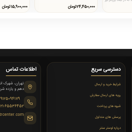
 در ابعاد بزرگتر نیز
24,450,000تومان
15,900,000تومان
دسترسی سریع
اطلاعات تماس
شرایط خرید و ارسال
دهم و یازده شرقی،
رویه های ارسال سفارش
09125094179
021-65536452
شیوه های پرداخت
trcenter.com
پرسش های متداول
درباره لوستر سنتر