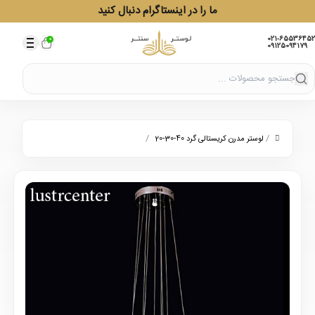
ما را در اینستاگرام دنبال کنید
021-65536452
0
09125094179
/
/
لوستر مدرن کریستالی گرد 40-30-20