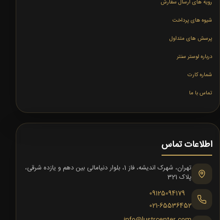
رویه های ارسال سفارش
شیوه های پرداخت
پرسش های متداول
درباره لوستر سنتر
شماره کارت
تماس با ما
اطلاعات تماس
تهران، شهرک اندیشه، فاز 1، بلوار دنیامالی بین دهم و یازده شرقی،
پلاک 321
09125094179
021-65536452
info@lustrcenter.com