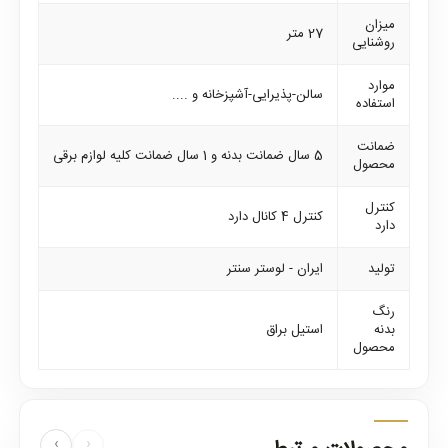
میزان
27 متر
روشنایی
موارد
سالن-پذیرایی-آشپزخانه و ....
استفاده
ضمانت
5 سال ضمانت بدنه و 1 سال ضمانت کلیه لوازم برقی
محصول
کنترل
کنترل 4 کانال دارد
دارد
تولید
ایران - لوستر سنتر
رنگ
بدنه
استیل براق
محصول
›
‹