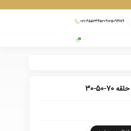
021-65536452
09125094179
0
7-50-30