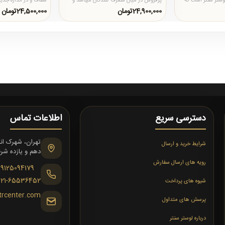
لوستر سنتر است که
پرفروش در میان مصرف کنندگان میباشد و
.
امروزه لوستر سنتر با بهره گ..
که با توجه به تراش ها
24,900,000تومان
24,500,000تومان
دسترسی سریع
اطلاعات تماس
شرایط خرید و ارسال
دهم و یازده شرقی،
رویه های ارسال سفارش
09125094179
021-65536452
شیوه های پرداخت
trcenter.com
پرسش های متداول
درباره لوستر سنتر