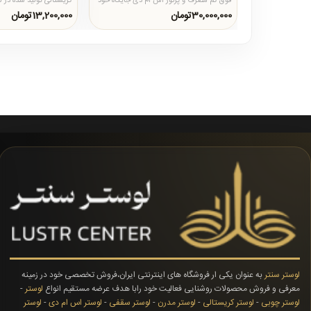
فوق کم مصرف و پرنور اس ام دی جایگاه خود
کریستالی تولید شده در 
را در سبد خرید مشتری..
علاوه بر سه طبقه در تعدا.
30,000,000تومان
13,200,000تومان
لوستر سنتر
به عنوان یکی ار فروشگاه های اینترنتی ایران،فروش تخصصی خود در زمینه
معرفی و فروش محصولات روشنایی فعالیت خود رابا هدف عرضه مستقیم انواع
لوستر
-
لوستر چوبی
-
لوستر کریستالی
-
لوستر مدرن
-
لوستر سقفی
-
لوستر اس ام دی
-
لوستر