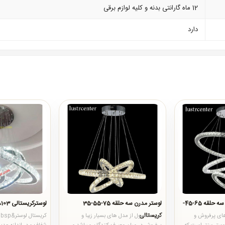
12 ماه گارانتی بدنه و کلیه لوازم برقی
دارد
لوستر مدرن کریستالی سه حلقه 65-45-
لوستر مدرن سه حلقه 75-55-35
لوسترکریستالی 8103-65-50-35-20
کریستالی
 از مدل های پرفروش و
این محصول از مدل های بسیار زیبا و