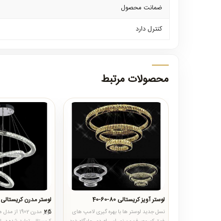
ضمانت محصول
کنترل دارد
محصولات مرتبط
لوستر آویز کریستالی 80-60-40
25
نسل جدید لوستر ها با بهره گیری لامپ های
آویز مدرن 1902