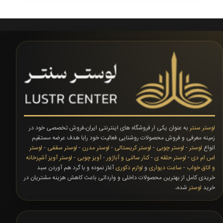
لوستر سنتر
به عنوان یکی ار فروشگاه های اینترنتی ایران،فروش تخصصی خود در
زمینه معرفی و فروش محصولات روشنایی فعالیت خود رابا هدف عرضه مستقیم
انواع
لوستر
-
لوستر چوبی
-
لوستر کریستالی
-
لوستر مدرن
-
لوستر سقفی
-
لوستر
اس ام دی
-
لوستر حلقه ی
-
کنار سالنی و آباژور
-
آویز چوبی
-
لوستر آویز آشپزخانه
و اتاق خواب
-
ساعت دیواری
و
لوازم دکوری
آغاز نموده و با گرد هم آوردن سبد
خریدی کامل از بهترین محصولات داخلی و وارداتی باعث کاهش هزینه مشتریان در
خرید
لوستر
شده،