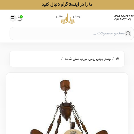
ما را در اینستاگرام دنبال کنید
021-65536452
0
09125094179
/
/
لوستر چوبی رومی مورب شش شاخه