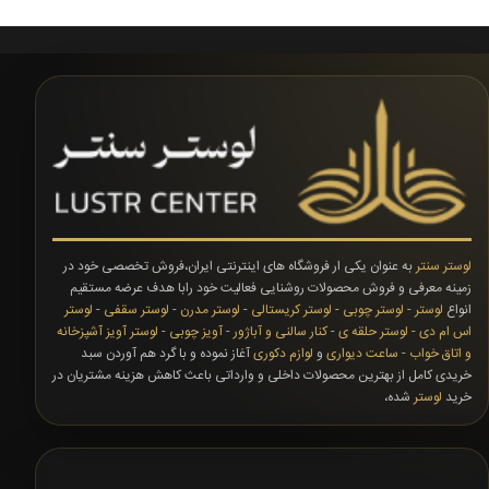
لوستر سنتر
به عنوان یکی ار فروشگاه های اینترنتی ایران،فروش تخصصی خود در
زمینه معرفی و فروش محصولات روشنایی فعالیت خود رابا هدف عرضه مستقیم
انواع
لوستر
-
لوستر چوبی
-
لوستر کریستالی
-
لوستر مدرن
-
لوستر سقفی
-
لوستر
اس ام دی
-
لوستر حلقه ی
-
کنار سالنی و آباژور
-
آویز چوبی
-
لوستر آویز آشپزخانه
و اتاق خواب
-
ساعت دیواری
و
لوازم دکوری
آغاز نموده و با گرد هم آوردن سبد
خریدی کامل از بهترین محصولات داخلی و وارداتی باعث کاهش هزینه مشتریان در
خرید
لوستر
شده،