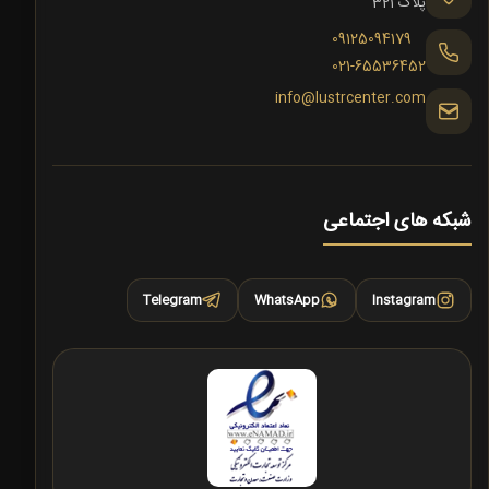
پلاک 321
09125094179
021-65536452
info@lustrcenter.com
شبکه های اجتماعی
Telegram
WhatsApp
Instagram