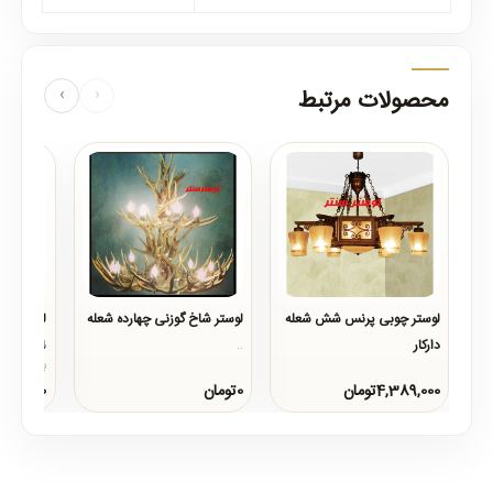
محصولات مرتبط
‹
›
لوستر چوبی پرنس شش شعله
لوستر شاخ گوزنی چهارده شعله
لوستر شا
دارکار
شعله
..
..
لوستر شاخ
بسیار زیب
های شما ،
4,389,000تومان
0تومان
0تومان
لامپ به کا