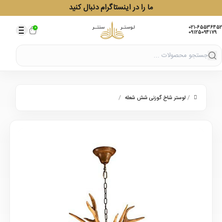
ما را در اینستاگرام دنبال کنید
021-65536452
0
09125094179
/
/
لوستر شاخ گوزنی شش شعله