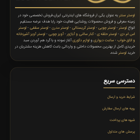
لوستر سنتر
به عنوان یکی ار فروشگاه های اینترنتی ایران،فروش تخصصی خود در
زمینه معرفی و فروش محصولات روشنایی فعالیت خود رابا هدف عرضه مستقیم
انواع
لوستر
-
لوستر چوبی
-
لوستر کریستالی
-
لوستر مدرن
-
لوستر سقفی
-
لوستر
اس ام دی
-
لوستر حلقه ی
-
کنار سالنی و آباژور
-
آویز چوبی
-
لوستر آویز آشپزخانه
و اتاق خواب
-
ساعت دیواری
و
لوازم دکوری
آغاز نموده و با گرد هم آوردن سبد
خریدی کامل از بهترین محصولات داخلی و وارداتی باعث کاهش هزینه مشتریان در
خرید
لوستر
شده،
دسترسی سریع
شرایط خرید و ارسال
رویه های ارسال سفارش
شیوه های پرداخت
پرسش های متداول