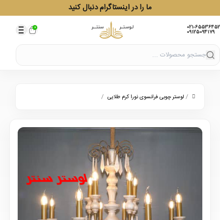
ما را در اینستاگرام دنبال کنید
021-65536452
0
09125094179
/
/
لوستر چوبی فرانسوی نورا کرم طلایی