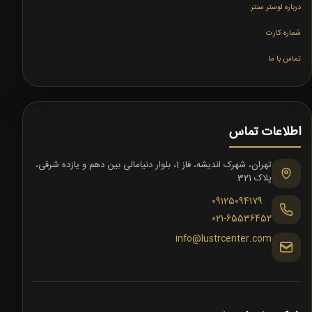
درباره لوستر سنتر
شماره کارت
تماس با ما
اطلاعات تماس
تهران، شهرک اندیشه، فاز 1، بلوار دنیامالی بین دهم و یازده شرقی،
پلاک 321
09125094179
021-65536452
info@lustrcenter.com