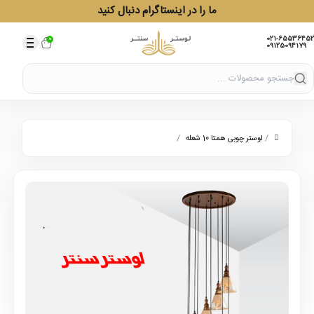
ما را در اینستاگرام دنبال کنید
021-65536452
0
09125094179
/
/
لوستر چوبی همتا 10 شعله