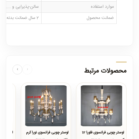
موارد استفاده
سالن-پذیرایی و ....
ضمانت محصول
2 سال ضمانت بدنه و خدمات پس از فروش
محصولات مرتبط
‹
›
لوستر چوبی فرانسوی فلورا 12
لوستر چوبی فرانسوی نورا کرم
لوستر چوبی ال