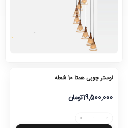
لوستر چوبی همتا 10 شعله
19,500,000تومان