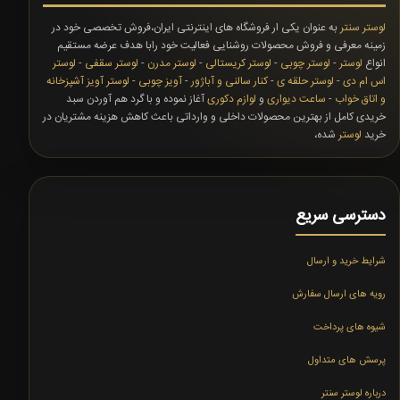
لوستر سنتر
به عنوان یکی ار فروشگاه های اینترنتی ایران،فروش تخصصی خود در
زمینه معرفی و فروش محصولات روشنایی فعالیت خود رابا هدف عرضه مستقیم
انواع
لوستر
-
لوستر چوبی
-
لوستر کریستالی
-
لوستر مدرن
-
لوستر سقفی
-
لوستر
اس ام دی
-
لوستر حلقه ی
-
کنار سالنی و آباژور
-
آویز چوبی
-
لوستر آویز آشپزخانه
و اتاق خواب
-
ساعت دیواری
و
لوازم دکوری
آغاز نموده و با گرد هم آوردن سبد
خریدی کامل از بهترین محصولات داخلی و وارداتی باعث کاهش هزینه مشتریان در
خرید
لوستر
شده،
دسترسی سریع
شرایط خرید و ارسال
رویه های ارسال سفارش
شیوه های پرداخت
پرسش های متداول
درباره لوستر سنتر