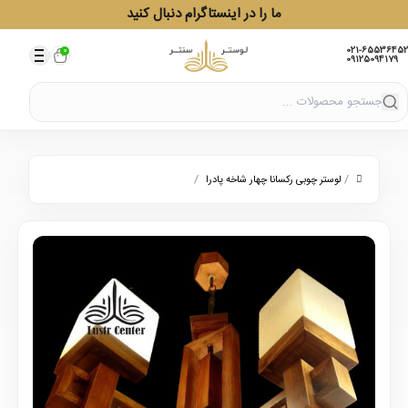
ما را در اینستاگرام دنبال کنید
021-65536452
0
09125094179
/
/
لوستر چوبی رکسانا چهار شاخه پادرا