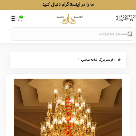
ما را در اینستاگرام دنبال کنید
021-65536452
0
09125094179
/
/
لوستر بزرگ شاخه عباسی