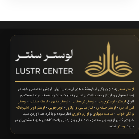
لوستر سنتر
به عنوان یکی ار فروشگاه های اینترنتی ایران،فروش تخصصی خود در
زمینه معرفی و فروش محصولات روشنایی فعالیت خود رابا هدف عرضه مستقیم
انواع
لوستر
-
لوستر چوبی
-
لوستر کریستالی
-
لوستر مدرن
-
لوستر سقفی
-
لوستر
اس ام دی
-
لوستر حلقه ی
-
کنار سالنی و آباژور
-
آویز چوبی
-
لوستر آویز آشپزخانه
و اتاق خواب
-
ساعت دیواری
و
لوازم دکوری
آغاز نموده و با گرد هم آوردن سبد
خریدی کامل از بهترین محصولات داخلی و وارداتی باعث کاهش هزینه مشتریان در
خرید
لوستر
شده،