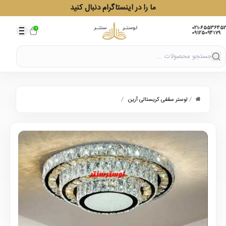
ما را در اینستاگرام دنبال کنید
021-65536452
0
09125094179
/
/
لوستر سقفی کریستالی آرین