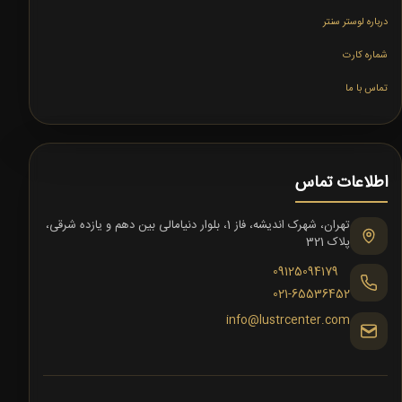
درباره لوستر سنتر
شماره کارت
تماس با ما
اطلاعات تماس
تهران، شهرک اندیشه، فاز 1، بلوار دنیامالی بین دهم و یازده شرقی،
پلاک 321
09125094179
021-65536452
info@lustrcenter.com