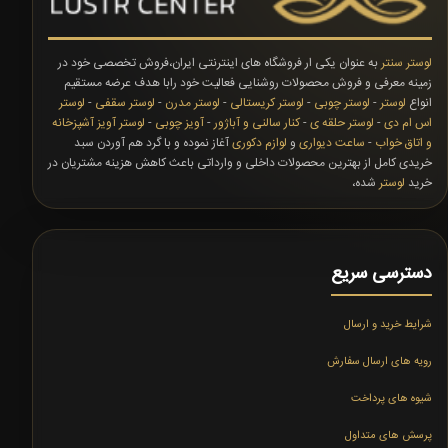
لوستر سنتر
به عنوان یکی ار فروشگاه های اینترنتی ایران،فروش تخصصی خود در
زمینه معرفی و فروش محصولات روشنایی فعالیت خود رابا هدف عرضه مستقیم
انواع
لوستر
-
لوستر چوبی
-
لوستر کریستالی
-
لوستر مدرن
-
لوستر سقفی
-
لوستر
اس ام دی
-
لوستر حلقه ی
-
کنار سالنی و آباژور
-
آویز چوبی
-
لوستر آویز آشپزخانه
و اتاق خواب
-
ساعت دیواری
و
لوازم دکوری
آغاز نموده و با گرد هم آوردن سبد
خریدی کامل از بهترین محصولات داخلی و وارداتی باعث کاهش هزینه مشتریان در
خرید
لوستر
شده،
دسترسی سریع
شرایط خرید و ارسال
رویه های ارسال سفارش
شیوه های پرداخت
پرسش های متداول