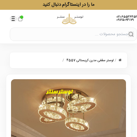
ما را در اینستاگرام دنبال کنید
021-65536452
0
09125094179
/
/
لوستر سقفی مدرن کریستالی 4557