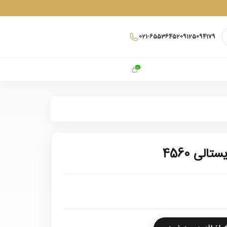
021-65536452
09125094179
0
لی 4560