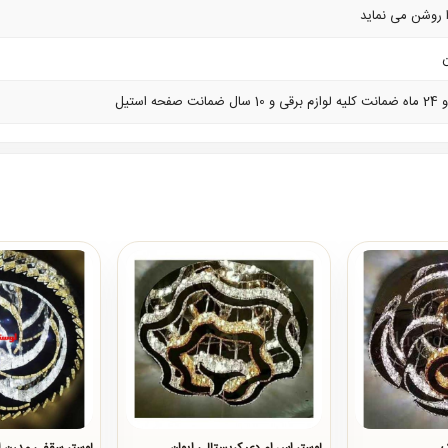
ن
ستیل