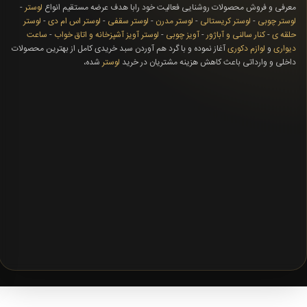
معرفی و فروش محصولات روشنایی فعالیت خود رابا هدف عرضه مستقیم انواع
لوستر
-
لوستر چوبی
-
لوستر کریستالی
-
لوستر مدرن
-
لوستر سقفی
-
لوستر اس ام دی
-
لوستر
حلقه ی
-
کنار سالنی و آباژور
-
آویز چوبی
-
لوستر آویز آشپزخانه و اتاق خواب
-
ساعت
دیواری
و
لوازم دکوری
آغاز نموده و با گرد هم آوردن سبد خریدی کامل از بهترین محصولات
داخلی و وارداتی باعث کاهش هزینه مشتریان در خرید
لوستر
شده،