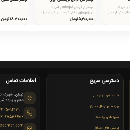
ک
لوستر اس ام دی کریستالی ایوان
لوستر سقفی مدرن اس 
لوستر ال ای دی&nbsp; و اس ام
لوستر ال ای دی&nbsp; و اس ام
..
کریستالی یکی از مدل
دی&nbsp; سقفی کریستالی یکی از مدل
 تلفیقی از کر..
های طبقاتی می باشد که با تلفیقی از کر..
5,200,000تومان
18,300,000تومان
دسترسی سریع
اطلاعات تماس
شرایط خرید و ارسال
دهم و یازده شرقی،
رویه های ارسال سفارش
09125094179
021-65536452
شیوه های پرداخت
trcenter.com
پرسش های متداول