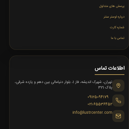
پرسش های متداول
درباره لوستر سنتر
شماره کارت
تماس با ما
اطلاعات تماس
تهران، شهرک اندیشه، فاز 1، بلوار دنیامالی بین دهم و یازده شرقی،
پلاک 321
09125094179
021-65536452
info@lustrcenter.com