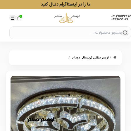
ما را در اینستاگرام دنبال کنید
021-65536452
0
09125094179
/
/
لوستر سقفی کریستالی دومان