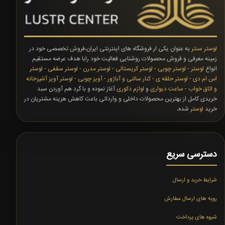
لوستر سنتر
به عنوان یکی ار فروشگاه های اینترنتی ایران،فروش تخصصی خود در
زمینه معرفی و فروش محصولات روشنایی فعالیت خود رابا هدف عرضه مستقیم
انواع
لوستر
-
لوستر چوبی
-
لوستر کریستالی
-
لوستر مدرن
-
لوستر سقفی
-
لوستر
اس ام دی
-
لوستر حلقه ی
-
کنار سالنی و آباژور
-
آویز چوبی
-
لوستر آویز آشپزخانه
و اتاق خواب
-
ساعت دیواری
و
لوازم دکوری
آغاز نموده و با گرد هم آوردن سبد
خریدی کامل از بهترین محصولات داخلی و وارداتی باعث کاهش هزینه مشتریان در
خرید
لوستر
شده،
دسترسی سریع
شرایط خرید و ارسال
رویه های ارسال سفارش
شیوه های پرداخت