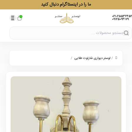
ما را در اینستاگرام دنبال کنید
021-65536452
0
09125094179
/
/
لوستر دیواری شارلوت طلایی