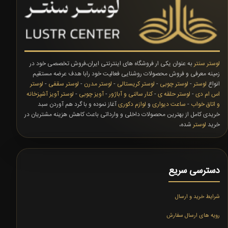
لوستر سنتر
به عنوان یکی ار فروشگاه های اینترنتی ایران،فروش تخصصی خود در
زمینه معرفی و فروش محصولات روشنایی فعالیت خود رابا هدف عرضه مستقیم
انواع
لوستر
-
لوستر چوبی
-
لوستر کریستالی
-
لوستر مدرن
-
لوستر سقفی
-
لوستر
اس ام دی
-
لوستر حلقه ی
-
کنار سالنی و آباژور
-
آویز چوبی
-
لوستر آویز آشپزخانه
و اتاق خواب
-
ساعت دیواری
و
لوازم دکوری
آغاز نموده و با گرد هم آوردن سبد
خریدی کامل از بهترین محصولات داخلی و وارداتی باعث کاهش هزینه مشتریان در
خرید
لوستر
شده،
دسترسی سریع
شرایط خرید و ارسال
رویه های ارسال سفارش