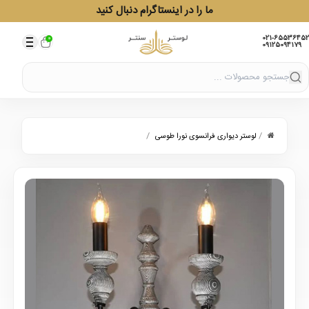
ما را در اینستاگرام دنبال کنید
021-65536452
0
09125094179
/
/
لوستر دیواری فرانسوی نورا طوسی