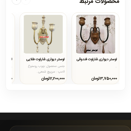
محصولات مرتبط
لوستر دیواری شارلوت فندوقی
لوستر دیواری شارلوت طلایی
لوستر دیو
..
جنس محصول: چوب روسنوع
..
لامپ : سرپیچ شمعی..
3,750,000تومان
2,200,000تومان
4,500,000توم