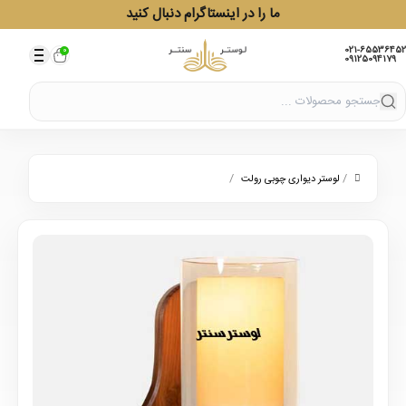
ما را در اینستاگرام دنبال کنید
021-65536452
0
09125094179
/
/
لوستر دیواری چوبی رولت