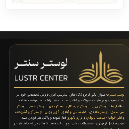
شکل شاخه ها بصورت..
محصولبدنه
لوستر سنتر
به عنوان یکی ار فروشگاه های اینترنتی ایران،فروش تخصصی خود در
زمینه معرفی و فروش محصولات روشنایی فعالیت خود رابا هدف عرضه مستقیم
انواع
لوستر
-
لوستر چوبی
-
لوستر کریستالی
-
لوستر مدرن
-
لوستر سقفی
-
لوستر
اس ام دی
-
لوستر حلقه ی
-
کنار سالنی و آباژور
-
آویز چوبی
-
لوستر آویز آشپزخانه
و اتاق خواب
-
ساعت دیواری
و
لوازم دکوری
آغاز نموده و با گرد هم آوردن سبد
خریدی کامل از بهترین محصولات داخلی و وارداتی باعث کاهش هزینه مشتریان در