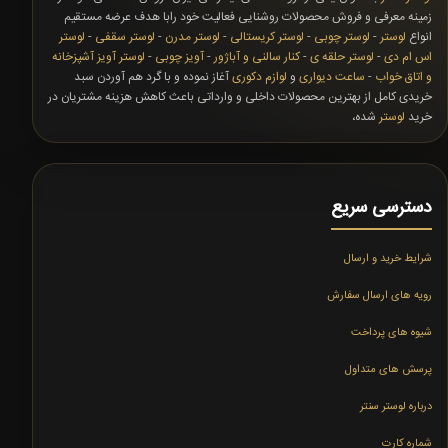
زمینه معرفی و فروش محصولات روشنایی فعالیت خود رابا هدف عرضه مستقیم
انواع
لوستر
-
لوستر چوبی
-
لوستر کریستالی
-
لوستر مدرن
-
لوستر سقفی
-
لوستر
اس ام دی
-
لوستر حلقه ی
-
کنار سالنی و آباژور
-
آویز چوبی
-
لوستر آویز آشپزخانه
و اتاق خواب
-
ساعت دیواری
و
لوازم دکوری
آغاز نموده و با گرد هم آوردن سبد
خریدی کامل از بهترین محصولات داخلی و وارداتی باعث کاهش هزینه مشتریان در
خرید
لوستر
شده،
دسترسی سریع
شرایط خرید و ارسال
رویه های ارسال سفارش
شیوه های پرداخت
پرسش های متداول
درباره لوستر سنتر
شماره کارت