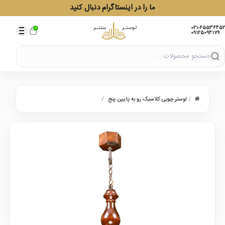
ما را در اینستاگرام دنبال کنید
021-65536452
0
09125094179
/
/
لوستر چوبی کلاسیک رو به پایین پنج