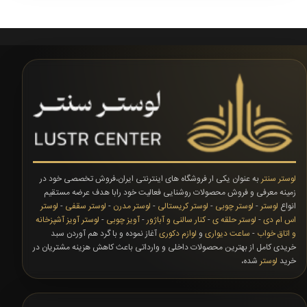
لوستر سنتر
به عنوان یکی ار فروشگاه های اینترنتی ایران،فروش تخصصی خود در
زمینه معرفی و فروش محصولات روشنایی فعالیت خود رابا هدف عرضه مستقیم
انواع
لوستر
-
لوستر چوبی
-
لوستر کریستالی
-
لوستر مدرن
-
لوستر سقفی
-
لوستر
اس ام دی
-
لوستر حلقه ی
-
کنار سالنی و آباژور
-
آویز چوبی
-
لوستر آویز آشپزخانه
و اتاق خواب
-
ساعت دیواری
و
لوازم دکوری
آغاز نموده و با گرد هم آوردن سبد
خریدی کامل از بهترین محصولات داخلی و وارداتی باعث کاهش هزینه مشتریان در
خرید
لوستر
شده،