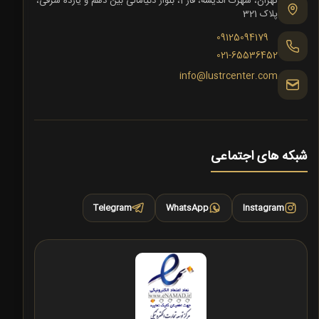
تهران، شهرک اندیشه، فاز 1، بلوار دنیامالی بین دهم و یازده شرقی،
پلاک 321
09125094179
021-65536452
info@lustrcenter.com
شبکه های اجتماعی
Telegram
WhatsApp
Instagram