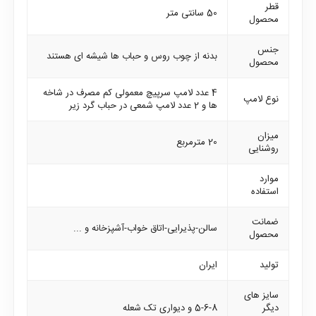
قطر
50 سانتی متر
محصول
جنس
بدنه از چوب روس و حباب ها شیشه ای هستند
محصول
4 عدد لامپ سرپیچ معمولی کم مصرف در شاخه
نوع لامپ
ها و 2 عدد لامپ شمعی در حباب گرد زیر
میزان
20 مترمربع
روشنایی
موارد
استفاده
ضمانت
سالن-پذیرایی-اتاق خواب-آشپزخانه و ...
محصول
تولید
ایران
سایز های
دیگر
5-6-8 و دیواری تک شعله