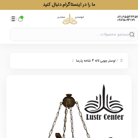
ما را در اینستاگرام دنبال کنید
021-65536452
0
09125094179
/
/
لوستر چوبی لاله 4 شاخه پارسا