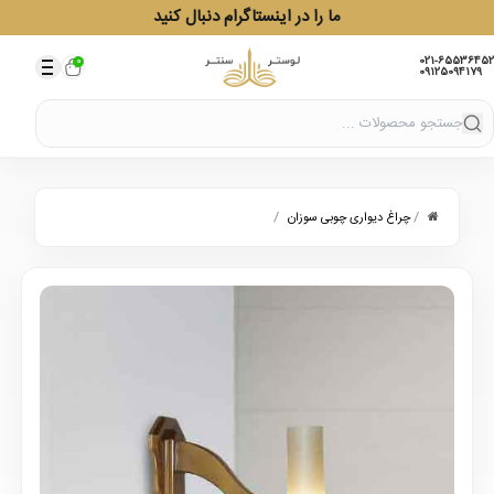
ما را در اینستاگرام دنبال کنید
021-65536452
0
09125094179
/
/
چراغ دیواری چوبی سوزان