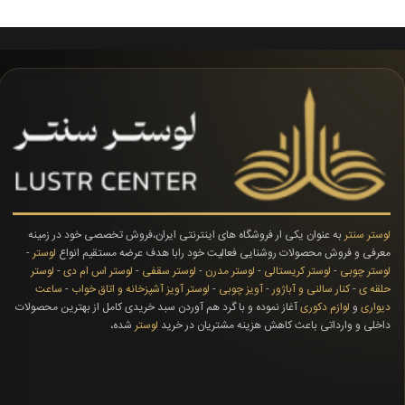
لوستر سنتر
به عنوان یکی ار فروشگاه های اینترنتی ایران،فروش تخصصی خود در زمینه
معرفی و فروش محصولات روشنایی فعالیت خود رابا هدف عرضه مستقیم انواع
لوستر
-
لوستر چوبی
-
لوستر کریستالی
-
لوستر مدرن
-
لوستر سقفی
-
لوستر اس ام دی
-
لوستر
حلقه ی
-
کنار سالنی و آباژور
-
آویز چوبی
-
لوستر آویز آشپزخانه و اتاق خواب
-
ساعت
دیواری
و
لوازم دکوری
آغاز نموده و با گرد هم آوردن سبد خریدی کامل از بهترین محصولات
داخلی و وارداتی باعث کاهش هزینه مشتریان در خرید
لوستر
شده،