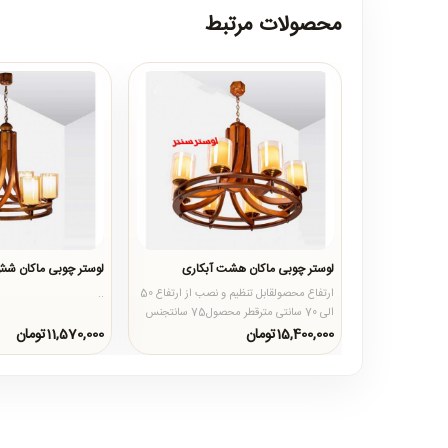
محصولات مرتبط
لوستر چوبی ماکان هشت آبکاری
لوستر چوبی ماکان شش
ارتفاع محصولقابل تنظیم و نصب از ارتفاع 50
..
الی 70 سانتی مترقطر محصول75 سانتجنس
محصولبدنه از چوب روس د..
15,400,000تومان
11,570,000تومان