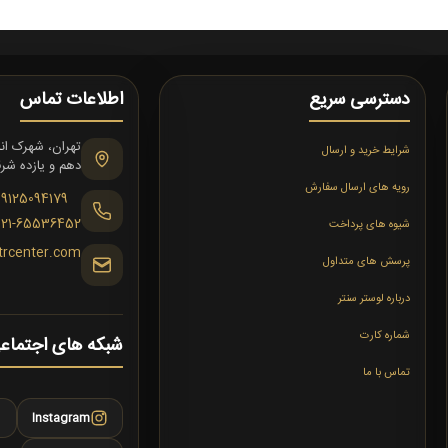
دسترسی سریع
اطلاعات تماس
شرایط خرید و ارسال
دهم و یازده شرقی،
رویه های ارسال سفارش
09125094179
021-65536452
شیوه های پرداخت
trcenter.com
پرسش های متداول
درباره لوستر سنتر
شماره کارت
شبکه های اجتماع
تماس با ما
Instagram