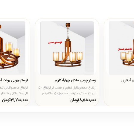
 آبکاری
لوستر چوبی ماکان چهارآبکاری
لوستر چوبی رولت 
ارتفاع محصولقابل تنظیم و نصب از ارتفاع 50
الی 70 سانتی مترقطر محصول50 سانتجنس
محصولبدنه از چوب روس د..
محصولبدنه از چوب رو
8,580,000تومان
21,700,000تومان