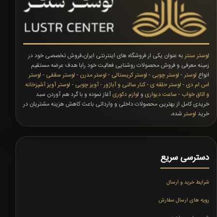
لوستر سنتر
به عنوان یکی ار فروشگاه های اینترنتی ایران،فروش تخصصی خود در
زمینه معرفی و فروش محصولات روشنایی فعالیت خود رابا هدف عرضه مستقیم
انواع
لوستر
-
لوستر چوبی
-
لوستر کریستالی
-
لوستر مدرن
-
لوستر سقفی
-
لوستر
اس ام دی
-
لوستر حلقه ی
-
کنار سالنی و آباژور
-
آویز چوبی
-
لوستر آویز آشپزخانه
و اتاق خواب
-
ساعت دیواری
و
لوازم دکوری
آغاز نموده و با گرد هم آوردن سبد
خریدی کامل از بهترین محصولات داخلی و وارداتی باعث کاهش هزینه مشتریان در
خرید
لوستر
شده،
دسترسی سریع
شرایط خرید و ارسال
رویه های ارسال سفارش