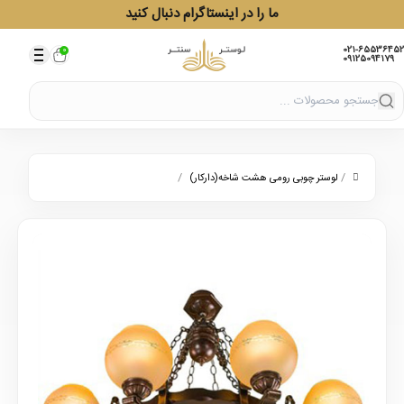
ما را در اینستاگرام دنبال کنید
021-65536452
0
09125094179
/
/
لوستر چوبی رومی هشت شاخه(دارکار)