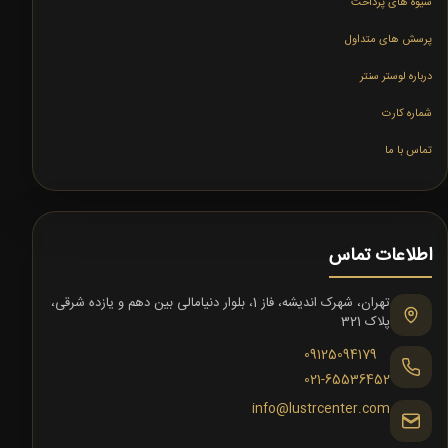
شیوه های پرداخت
پرسش های متداول
درباره لوستر سنتر
شماره کارت
تماس با ما
اطلاعات تماس
تهران، شهرک اندیشه، فاز 1، بلوار دنیامالی بین دهم و یازده شرقی،
پلاک 321
09125094179
021-65536452
info@lustrcenter.com