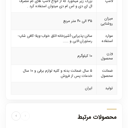
لامپ
بزرگ زیر میخورد که از انواع لامپ های کم مصرف
ال ای دی و اس ام دی میتوان استفاده کرد .
میزان
۳۵ الی ۴۰ متر مربع
روشنایی
موارد
سالن-پذیرایی-آشپزخانه-اتاق خواب-ویلا-کافی شاپ-
استفاده
رستوران-لابی و .....
وزن
۱۰ کیلوگرم
محصول
ضمانت
۵ سال ضمانت بدنه و کلیه لوازم برقی و ۱۰ سال
محصول
خدمات پس از فروش
تولید
ایران
محصولات مرتبط
‹
›