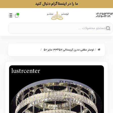
ما را در اینستاگرام دنبال کنید
021-65536452
0
09125094179
/
/
لوستر سقفی مدرن کریستالی 33652 سایز 50