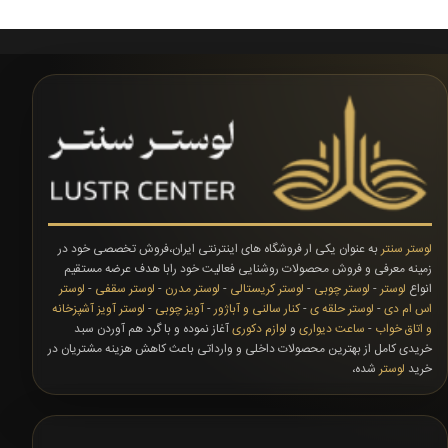
لوستر سنتر
به عنوان یکی ار فروشگاه های اینترنتی ایران،فروش تخصصی خود در
زمینه معرفی و فروش محصولات روشنایی فعالیت خود رابا هدف عرضه مستقیم
انواع
لوستر
-
لوستر چوبی
-
لوستر کریستالی
-
لوستر مدرن
-
لوستر سقفی
-
لوستر
اس ام دی
-
لوستر حلقه ی
-
کنار سالنی و آباژور
-
آویز چوبی
-
لوستر آویز آشپزخانه
و اتاق خواب
-
ساعت دیواری
و
لوازم دکوری
آغاز نموده و با گرد هم آوردن سبد
خریدی کامل از بهترین محصولات داخلی و وارداتی باعث کاهش هزینه مشتریان در
خرید
لوستر
شده،