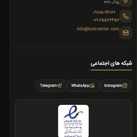
پلاک 321
09125094179
021-65536452
info@lustrcenter.com
شبکه های اجتماعی
Telegram
WhatsApp
Instagram