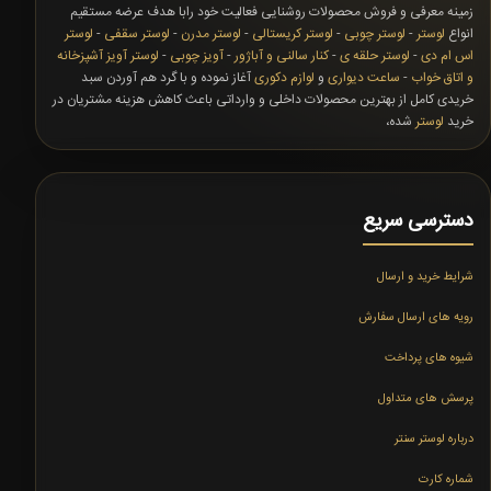
زمینه معرفی و فروش محصولات روشنایی فعالیت خود رابا هدف عرضه مستقیم
انواع
لوستر
-
لوستر چوبی
-
لوستر کریستالی
-
لوستر مدرن
-
لوستر سقفی
-
لوستر
اس ام دی
-
لوستر حلقه ی
-
کنار سالنی و آباژور
-
آویز چوبی
-
لوستر آویز آشپزخانه
و اتاق خواب
-
ساعت دیواری
و
لوازم دکوری
آغاز نموده و با گرد هم آوردن سبد
خریدی کامل از بهترین محصولات داخلی و وارداتی باعث کاهش هزینه مشتریان در
خرید
لوستر
شده،
دسترسی سریع
شرایط خرید و ارسال
رویه های ارسال سفارش
شیوه های پرداخت
پرسش های متداول
درباره لوستر سنتر
شماره کارت