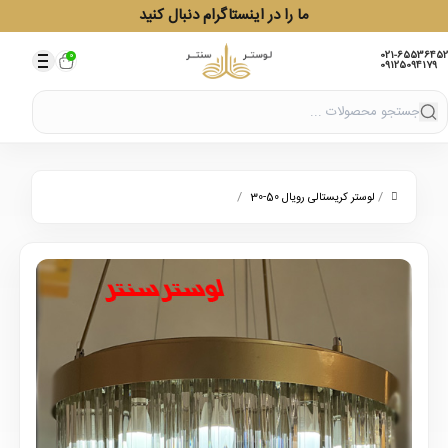
ما را در اینستاگرام دنبال کنید
021-65536452
0
09125094179
/
/
لوستر کریستالی رویال 50-30