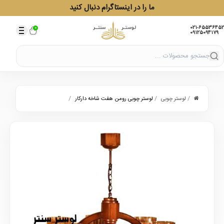
ما را در اینستاگرام دنبال کنید
021-65536452
0
09125094179
/
/
/
لوستر چوبی
لوستر چوبی رومن هفت شاخه دارکار