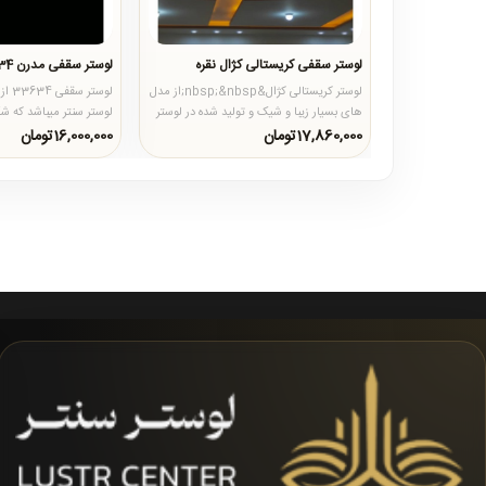
لوستر سقفی کریستالی کژال نقره
لوستر سقفی مدرن 33634
لوستر کریستالی کژال&nbsp;&nbsp;از مدل
لوست
های بسیار زیبا و شیک و تولید شده در لوستر
لوستر سنتر میباشد که شک
سنتر است که از سایز ..
است و در زیر آن 5 عدد..
17,860,000تومان
16,000,000تومان