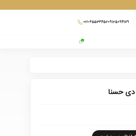
021-65536452
09125094179
0
 دی حسنا