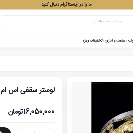
ما را در اینستاگرام دنبال کنید
واب
ساعت و آباژور
تخفیفات ویژه
لوستر سقفی اس ام
16,050,000تومان