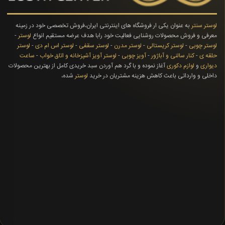
لوستر سنتر
به عنوان یکی ار فروشگاه های اینترنتی ایران،فروش تخصصی خود در زمینه
معرفی و فروش محصولات روشنایی فعالیت خود رابا هدف عرضه مستقیم انواع
لوستر
-
لوستر چوبی
-
لوستر کریستالی
-
لوستر مدرن
-
لوستر سقفی
-
لوستر اس ام دی
-
لوستر
حلقه ی
-
کنار سالنی و آباژور
-
آویز چوبی
-
لوستر آویز آشپزخانه و اتاق خواب
-
ساعت
دیواری
و
لوازم دکوری
آغاز نموده و با گرد هم آوردن سبد خریدی کامل از بهترین محصولات
داخلی و وارداتی باعث کاهش هزینه مشتریان در خرید
لوستر
شده،