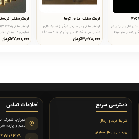
لوستر سقفی مدرن اتوسا
لوستر سقفی کریستالی 
ر سقفی 33634 از مدل های تولیدی در
لوستر سقفی اتوسا یکی دیگر از تو لید های
ل بدنه لوستر مربع
داخلی می باشد که می توان در ابعاد مختلف
تولیدی در لوستر سنتر
در دو رنگ استیل نقره..
لوستر مربع است و در زیر
3,078,000تومان
27,000,000تومان
دسترسی سریع
اطلاعات تماس
شرایط خرید و ارسال
دهم و یازده شرقی،
رویه های ارسال سفارش
09125094179