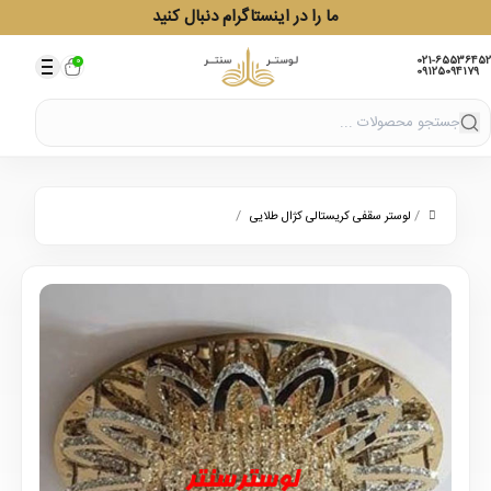
ما را در اینستاگرام دنبال کنید
021-65536452
0
09125094179
/
/
لوستر سقفی کریستالی کژال طلایی