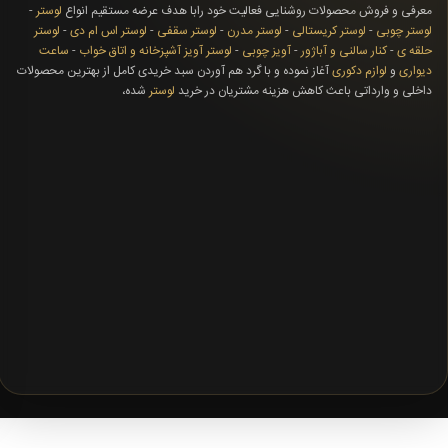
معرفی و فروش محصولات روشنایی فعالیت خود رابا هدف عرضه مستقیم انواع
لوستر
-
لوستر چوبی
-
لوستر کریستالی
-
لوستر مدرن
-
لوستر سقفی
-
لوستر اس ام دی
-
لوستر
حلقه ی
-
کنار سالنی و آباژور
-
آویز چوبی
-
لوستر آویز آشپزخانه و اتاق خواب
-
ساعت
دیواری
و
لوازم دکوری
آغاز نموده و با گرد هم آوردن سبد خریدی کامل از بهترین محصولات
داخلی و وارداتی باعث کاهش هزینه مشتریان در خرید
لوستر
شده،