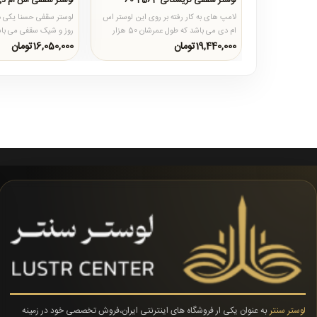
لوستر سقفی کریستالی 4563-60
لوستر سقفی اس ام د
لامپ های به کار رفته بر روی این لوستر اس
لوستر سقفی حسنا یکی دی
ام دی می باشد که طول عمرشان 50 هزار
روز و شیک سقفی می باشد 
ساعت می باشد و قابل تعو..
کریستال ، استیل و لا..
19,440,000تومان
16,050,000تومان
لوستر سنتر
به عنوان یکی ار فروشگاه های اینترنتی ایران،فروش تخصصی خود در زمینه