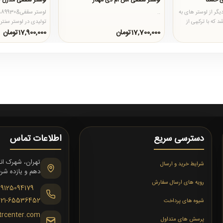
ی حسنا
لوستر سقفی اس ام دی مهناز
لوستر سقفی مدرن 889930
گر از لوستر های به
..
که با ترکیبی از
تولیدی در لوستر سنتر
لوستر مربع است و در ز
17,700,000تومان
17,900,000تومان
دسترسی سریع
اطلاعات تماس
شرایط خرید و ارسال
دهم و یازده شرقی،
رویه های ارسال سفارش
09125094179
021-65536452
شیوه های پرداخت
trcenter.com
پرسش های متداول