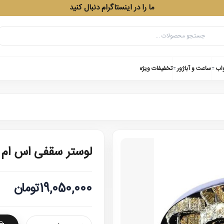
ما را در اینستاگرام دنبال کنید
واب
ساعت و آباژور
تخفیفات ویژه
لوستر سقفی اس ام دی 
19,050,000تومان