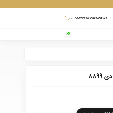
021-65536452
09125094179
0
8899