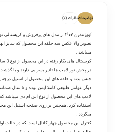
توضیحات
نظرات (0)
آویز مدرن 1902
از مدل های پرفروش و کریستالی تول
میباشد .
کریست
در پخش نور لامپ ها تاثیر بسزایی دارند و با گذشت 
جنس بدنه و حلقه های این محصول از استیل درجه ی
دیگر عوامل طبیعی کاملا ایمن بوده و 5 سال ضمانت عدم تغییر رنگ و زنگ زدگی خود گویای کیفیت بسیار بالای آن میباشد .
لامپ های این محصول از نوع اس ام دی میباشد که د
استفاده کرد .همچنین بر روی صفحه استیل این محص
میگردد .
کنترل این محصول چهار کانال است که در حالت اول
حالت چهارم تمامی لامپ ها بصورت ترکیبی با هم 