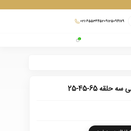
021-65536452
09125094179
0
حلقه 65-45-25