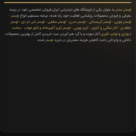
لوستر سنتر
به عنوان یکی ار فروشگاه های اینترنتی ایران،فروش تخصصی خود در زمینه
معرفی و فروش محصولات روشنایی فعالیت خود رابا هدف عرضه مستقیم انواع
لوستر
-
لوستر چوبی
-
لوستر کریستالی
-
لوستر مدرن
-
لوستر سقفی
-
لوستر اس ام دی
-
لوستر
حلقه ی
-
کنار سالنی و آباژور
-
آویز چوبی
-
لوستر آویز آشپزخانه و اتاق خواب
-
ساعت
دیواری
و
لوازم دکوری
آغاز نموده و با گرد هم آوردن سبد خریدی کامل از بهترین محصولات
داخلی و وارداتی باعث کاهش هزینه مشتریان در خرید
لوستر
شده،