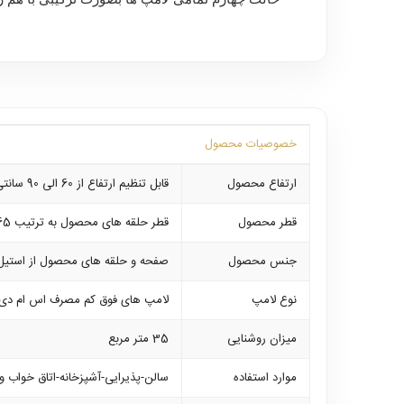
خصوصیات محصول
ارتفاع محصول
قابل تنظیم ارتفاع از 60 الی 90 سانتی متر
قطر محصول
قطر حلقه های محصول به ترتیب 65-45 و 25 سانتی متر میباشد
جنس محصول
صفحه و حلقه های محصول از استیل 
نوع لامپ
لامپ های فوق کم مصرف اس ام دی که 
میزان روشنایی
35 متر مربع
موارد استفاده
سالن-پذیرایی-آشپزخانه-اتاق خواب و .