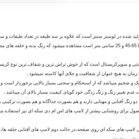
ید شده در لوستر سنتر است که علاوه بر سه طبقه در تعداد طبقات و سا
تصویر والا عکس سه حلقه این محصول که سایز آنها 65-45 و 25 سانتی متر است مشاهده میشود
ال های بکار رفته در این محصول از نوع 3 سانتی و سوپرکریستال است که از خوش تراش ترین و شفا
زمان به هیچ عنوان از شفافیت و جلای آنها کاسته نمیشود .
ک و ضخیم میباشد که از استحکام و سختی بسیار بالایی برخوردار است و
و رنگ آفتابی و مهتابی دارند و هم بصورت جداگانه و هم بصورت ترکیبی می
ول برای روشنایی بیشتر از لامپ های اس ام دی سکه ای نیز استفاده میگ
 لامپ های سکه ای روی صفحه،در حالت دوم لامپ های آفتابی حلقه ها،د
روشن میشوند .