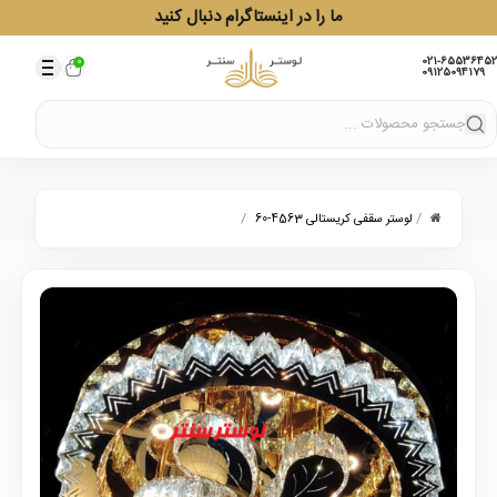
ما را در اینستاگرام دنبال کنید
021-65536452
0
09125094179
/
/
لوستر سقفی کریستالی 4563-60