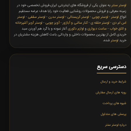
لوستر سنتر
به عنوان یکی ار فروشگاه های اینترنتی ایران،فروش تخصصی خود در
زمینه معرفی و فروش محصولات روشنایی فعالیت خود رابا هدف عرضه مستقیم
انواع
لوستر
-
لوستر چوبی
-
لوستر کریستالی
-
لوستر مدرن
-
لوستر سقفی
-
لوستر
اس ام دی
-
لوستر حلقه ی
-
کنار سالنی و آباژور
-
آویز چوبی
-
لوستر آویز آشپزخانه
و اتاق خواب
-
ساعت دیواری
و
لوازم دکوری
آغاز نموده و با گرد هم آوردن سبد
خریدی کامل از بهترین محصولات داخلی و وارداتی باعث کاهش هزینه مشتریان در
خرید
لوستر
شده،
دسترسی سریع
شرایط خرید و ارسال
رویه های ارسال سفارش
شیوه های پرداخت
پرسش های متداول
درباره لوستر سنتر